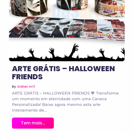
No Comments
ARTE GRÁTIS – HALLOWEEN
FRIENDS
By
Sidnei.art1
ARTE GRÁTIS – HALLOWEEN FRIENDS 💖 Transforme
um momento em eternidade com uma Caneca
Personalizada! Baixe agora mesmo esta arte
inteiramente de...
Tem mais...