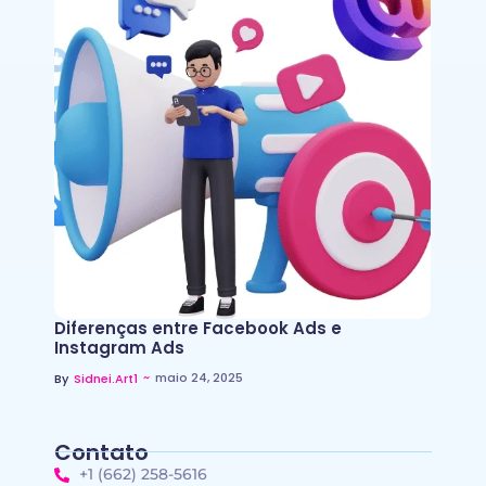
Diferenças entre Facebook Ads e
Instagram Ads
~
maio 24, 2025
By
Sidnei.art1
Contato
+1 (662) 258-5616