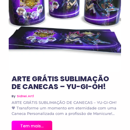
No Comments
ARTE GRÁTIS SUBLIMAÇÃO
DE CANECAS – YU-GI-OH!
By
Sidnei.art1
ARTE GRÁTIS SUBLIMAÇÃO DE CANECAS – YU-GI-OH!
💖 Transforme um momento em eternidade com uma
Caneca Personalizada com a profissão de Manicure!...
Tem mais...