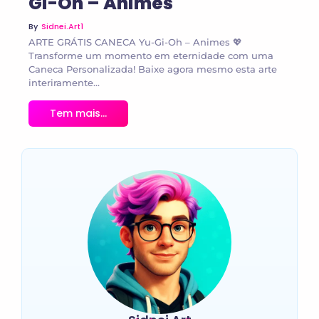
Gi-Oh – Animes
By
Sidnei.art1
ARTE GRÁTIS CANECA Yu-Gi-Oh – Animes 💖
Transforme um momento em eternidade com uma
Caneca Personalizada! Baixe agora mesmo esta arte
interiramente...
Tem mais...