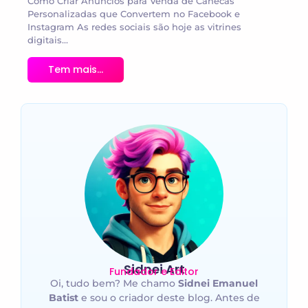
Como Criar Anúncios para Venda de Canecas
Personalizadas que Convertem no Facebook e
Instagram As redes sociais são hoje as vitrines
digitais...
Tem mais...
Sidnei Art
Fundador e Editor
Oi, tudo bem? Me chamo
Sidnei Emanuel
Batist
e sou o criador deste blog. Antes de