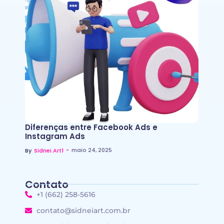
Diferenças entre Facebook Ads e
Instagram Ads
~
maio 24, 2025
By
Sidnei.art1
Contato
+1 (662) 258-5616
contato@sidneiart.com.br