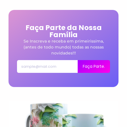
Faça Parte da Nossa
Família
Se Inscreva e receba em primeirissíma,
(antes de todo mundo) todas as nossas
novidades!!!
Faça Parte.