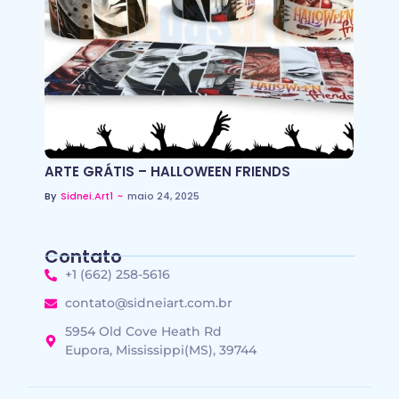
ARTE GRÁTIS – HALLOWEEN FRIENDS
~
maio 24, 2025
By
Sidnei.art1
Contato
+1 (662) 258-5616
contato@sidneiart.com.br
5954 Old Cove Heath Rd
Eupora, Mississippi(MS), 39744