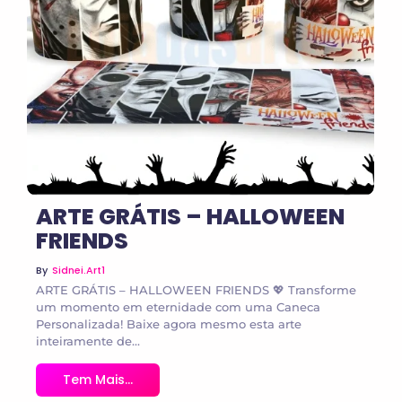
No Comments
ARTE GRÁTIS – HALLOWEEN
FRIENDS
By
Sidnei.art1
ARTE GRÁTIS – HALLOWEEN FRIENDS 💖 Transforme
um momento em eternidade com uma Caneca
Personalizada! Baixe agora mesmo esta arte
inteiramente de...
Tem Mais...