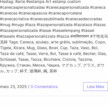
Hastag: #arte #estampa Art estamp custom
#canecaspersonalizadas #canecaspersonalizada #caneca
#canecas #canecapascoa #canecaporcelana
#canecacriativa #canecasublimada #canecasdecoradas
#mug #mugs #taza #tazapersonalizada #tazataza #tazas
#tazaspersonalizada #tasse #tasselempang #tassel
#tassels #tazzapersonalizzata #tazza #व्यक्तिगतमग #个性化马
克杯 Tags: Caneca, azulejo, arte grátis, sublimação, Copo,
Tigela, Xícara, Mug, Glass, Bowl, Cup, Taza, Vaso, Bol,
Taza de café, Tasse, Verre, Bol, Tasse à café, Becher, Glas,
Schüssel, Tasse, Tazza, Bicchiere, Ciotola, Tazzina,
Кружка, Стакан, Миска, Чашка, マグカップ, グラス, ボウ
ル, カップ, 杯子, 玻璃杯, 碗, 茶杯
maio 23, 2025
/
0 Comentários
Leia Mais