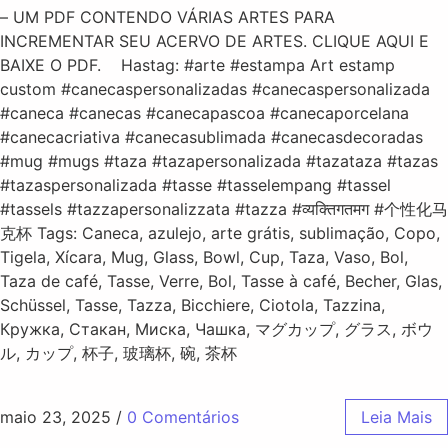
– UM PDF CONTENDO VÁRIAS ARTES PARA
INCREMENTAR SEU ACERVO DE ARTES. CLIQUE AQUI E
BAIXE O PDF. Hastag: #arte #estampa Art estamp
custom #canecaspersonalizadas #canecaspersonalizada
#caneca #canecas #canecapascoa #canecaporcelana
#canecacriativa #canecasublimada #canecasdecoradas
#mug #mugs #taza #tazapersonalizada #tazataza #tazas
#tazaspersonalizada #tasse #tasselempang #tassel
#tassels #tazzapersonalizzata #tazza #व्यक्तिगतमग #个性化马
克杯 Tags: Caneca, azulejo, arte grátis, sublimação, Copo,
Tigela, Xícara, Mug, Glass, Bowl, Cup, Taza, Vaso, Bol,
Taza de café, Tasse, Verre, Bol, Tasse à café, Becher, Glas,
Schüssel, Tasse, Tazza, Bicchiere, Ciotola, Tazzina,
Кружка, Стакан, Миска, Чашка, マグカップ, グラス, ボウ
ル, カップ, 杯子, 玻璃杯, 碗, 茶杯
maio 23, 2025
/
0 Comentários
Leia Mais