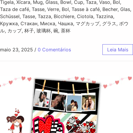
Tigela, Xícara, Mug, Glass, Bowl, Cup, Taza, Vaso, Bol,
Taza de café, Tasse, Verre, Bol, Tasse à café, Becher, Glas,
Schüssel, Tasse, Tazza, Bicchiere, Ciotola, Tazzina,
Кружка, Стакан, Миска, Чашка, マグカップ, グラス, ボウ
ル, カップ, 杯子, 玻璃杯, 碗, 茶杯
maio 23, 2025
/
0 Comentários
Leia Mais