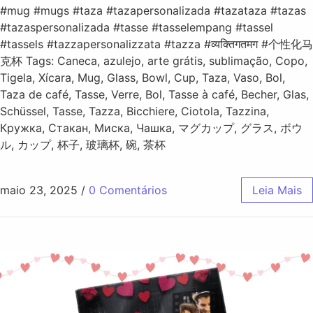
#mug #mugs #taza #tazapersonalizada #tazataza #tazas
#tazaspersonalizada #tasse #tasselempang #tassel
#tassels #tazzapersonalizzata #tazza #व्यक्तिगतमग #个性化马
克杯 Tags: Caneca, azulejo, arte grátis, sublimação, Copo,
Tigela, Xícara, Mug, Glass, Bowl, Cup, Taza, Vaso, Bol,
Taza de café, Tasse, Verre, Bol, Tasse à café, Becher, Glas,
Schüssel, Tasse, Tazza, Bicchiere, Ciotola, Tazzina,
Кружка, Стакан, Миска, Чашка, マグカップ, グラス, ボウ
ル, カップ, 杯子, 玻璃杯, 碗, 茶杯
maio 23, 2025
/
0 Comentários
Leia Mais