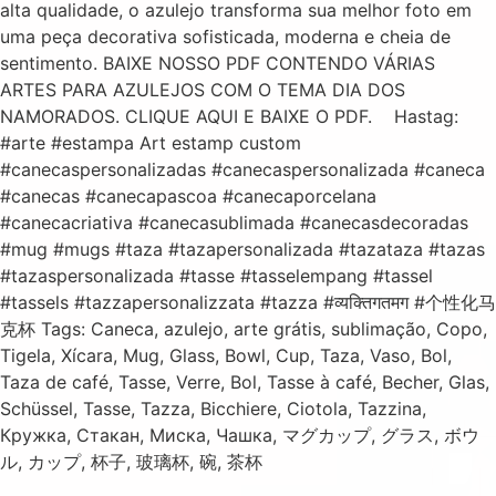
alta qualidade, o azulejo transforma sua melhor foto em
uma peça decorativa sofisticada, moderna e cheia de
sentimento. BAIXE NOSSO PDF CONTENDO VÁRIAS
ARTES PARA AZULEJOS COM O TEMA DIA DOS
NAMORADOS. CLIQUE AQUI E BAIXE O PDF. Hastag:
#arte #estampa Art estamp custom
#canecaspersonalizadas #canecaspersonalizada #caneca
#canecas #canecapascoa #canecaporcelana
#canecacriativa #canecasublimada #canecasdecoradas
#mug #mugs #taza #tazapersonalizada #tazataza #tazas
#tazaspersonalizada #tasse #tasselempang #tassel
#tassels #tazzapersonalizzata #tazza #व्यक्तिगतमग #个性化马
克杯 Tags: Caneca, azulejo, arte grátis, sublimação, Copo,
Tigela, Xícara, Mug, Glass, Bowl, Cup, Taza, Vaso, Bol,
Taza de café, Tasse, Verre, Bol, Tasse à café, Becher, Glas,
Schüssel, Tasse, Tazza, Bicchiere, Ciotola, Tazzina,
Кружка, Стакан, Миска, Чашка, マグカップ, グラス, ボウ
ル, カップ, 杯子, 玻璃杯, 碗, 茶杯