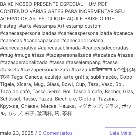
BAIXE NOSSO PRESENTE ESPECIAL – UM PDF
CONTENDO VÁRIAS ARTES PARA INCREMENTAR SEU
ACERVO DE ARTES. CLIQUE AQUI E BAIXE O PDF.
Hastag: #arte #estampa Art estamp custom
#canecaspersonalizadas #canecaspersonalizada #caneca
#canecas #canecapascoa #canecaporcelana
#canecacriativa #canecasublimada #canecasdecoradas
#mug #mugs #taza #tazapersonalizada #tazataza #tazas
#tazaspersonalizada #tasse #tasselempang #tassel
#tassels #tazzapersonalizzata #tazza #व्यक्तिगतमग #个性化马
克杯 Tags: Caneca, azulejo, arte grátis, sublimação, Copo,
Tigela, Xícara, Mug, Glass, Bowl, Cup, Taza, Vaso, Bol,
Taza de café, Tasse, Verre, Bol, Tasse à café, Becher, Glas,
Schüssel, Tasse, Tazza, Bicchiere, Ciotola, Tazzina,
Кружка, Стакан, Миска, Чашка, マグカップ, グラス, ボウ
ル, カップ, 杯子, 玻璃杯, 碗, 茶杯
maio 23, 2025
/
0 Comentários
Leia Mais