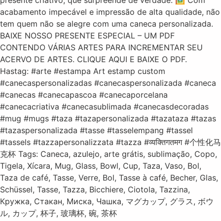
presente criativo, que surpreende de verdade. 🖼️ Com
acabamento impecável e impressão de alta qualidade, não
tem quem não se alegre com uma caneca personalizada.
BAIXE NOSSO PRESENTE ESPECIAL – UM PDF
CONTENDO VÁRIAS ARTES PARA INCREMENTAR SEU
ACERVO DE ARTES. CLIQUE AQUI E BAIXE O PDF.
Hastag: #arte #estampa Art estamp custom
#canecaspersonalizadas #canecaspersonalizada #caneca
#canecas #canecapascoa #canecaporcelana
#canecacriativa #canecasublimada #canecasdecoradas
#mug #mugs #taza #tazapersonalizada #tazataza #tazas
#tazaspersonalizada #tasse #tasselempang #tassel
#tassels #tazzapersonalizzata #tazza #व्यक्तिगतमग #个性化马
克杯 Tags: Caneca, azulejo, arte grátis, sublimação, Copo,
Tigela, Xícara, Mug, Glass, Bowl, Cup, Taza, Vaso, Bol,
Taza de café, Tasse, Verre, Bol, Tasse à café, Becher, Glas,
Schüssel, Tasse, Tazza, Bicchiere, Ciotola, Tazzina,
Кружка, Стакан, Миска, Чашка, マグカップ, グラス, ボウ
ル, カップ, 杯子, 玻璃杯, 碗, 茶杯