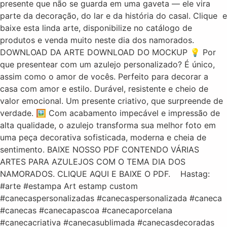
presente que não se guarda em uma gaveta — ele vira
parte da decoração, do lar e da história do casal. Clique e
baixe esta linda arte, disponibilize no catálogo de
produtos e venda muito neste dia dos namorados.
DOWNLOAD DA ARTE DOWNLOAD DO MOCKUP 💡 Por
que presentear com um azulejo personalizado? É único,
assim como o amor de vocês. Perfeito para decorar a
casa com amor e estilo. Durável, resistente e cheio de
valor emocional. Um presente criativo, que surpreende de
verdade. 🖼️ Com acabamento impecável e impressão de
alta qualidade, o azulejo transforma sua melhor foto em
uma peça decorativa sofisticada, moderna e cheia de
sentimento. BAIXE NOSSO PDF CONTENDO VÁRIAS
ARTES PARA AZULEJOS COM O TEMA DIA DOS
NAMORADOS. CLIQUE AQUI E BAIXE O PDF. Hastag:
#arte #estampa Art estamp custom
#canecaspersonalizadas #canecaspersonalizada #caneca
#canecas #canecapascoa #canecaporcelana
#canecacriativa #canecasublimada #canecasdecoradas