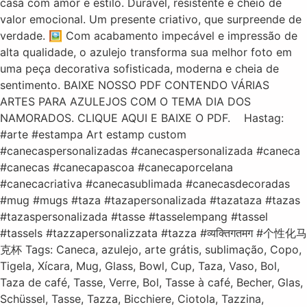
casa com amor e estilo. Durável, resistente e cheio de
valor emocional. Um presente criativo, que surpreende de
verdade. 🖼️ Com acabamento impecável e impressão de
alta qualidade, o azulejo transforma sua melhor foto em
uma peça decorativa sofisticada, moderna e cheia de
sentimento. BAIXE NOSSO PDF CONTENDO VÁRIAS
ARTES PARA AZULEJOS COM O TEMA DIA DOS
NAMORADOS. CLIQUE AQUI E BAIXE O PDF. Hastag:
#arte #estampa Art estamp custom
#canecaspersonalizadas #canecaspersonalizada #caneca
#canecas #canecapascoa #canecaporcelana
#canecacriativa #canecasublimada #canecasdecoradas
#mug #mugs #taza #tazapersonalizada #tazataza #tazas
#tazaspersonalizada #tasse #tasselempang #tassel
#tassels #tazzapersonalizzata #tazza #व्यक्तिगतमग #个性化马
克杯 Tags: Caneca, azulejo, arte grátis, sublimação, Copo,
Tigela, Xícara, Mug, Glass, Bowl, Cup, Taza, Vaso, Bol,
Taza de café, Tasse, Verre, Bol, Tasse à café, Becher, Glas,
Schüssel, Tasse, Tazza, Bicchiere, Ciotola, Tazzina,