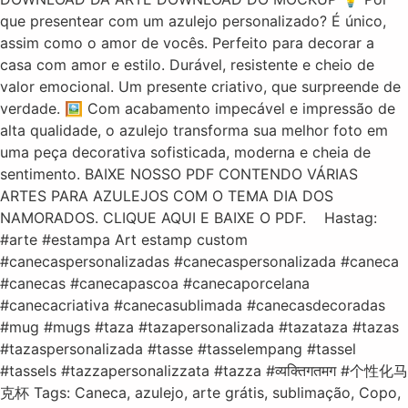
que presentear com um azulejo personalizado? É único,
assim como o amor de vocês. Perfeito para decorar a
casa com amor e estilo. Durável, resistente e cheio de
valor emocional. Um presente criativo, que surpreende de
verdade. 🖼️ Com acabamento impecável e impressão de
alta qualidade, o azulejo transforma sua melhor foto em
uma peça decorativa sofisticada, moderna e cheia de
sentimento. BAIXE NOSSO PDF CONTENDO VÁRIAS
ARTES PARA AZULEJOS COM O TEMA DIA DOS
NAMORADOS. CLIQUE AQUI E BAIXE O PDF. Hastag:
#arte #estampa Art estamp custom
#canecaspersonalizadas #canecaspersonalizada #caneca
#canecas #canecapascoa #canecaporcelana
#canecacriativa #canecasublimada #canecasdecoradas
#mug #mugs #taza #tazapersonalizada #tazataza #tazas
#tazaspersonalizada #tasse #tasselempang #tassel
#tassels #tazzapersonalizzata #tazza #व्यक्तिगतमग #个性化马
克杯 Tags: Caneca, azulejo, arte grátis, sublimação, Copo,