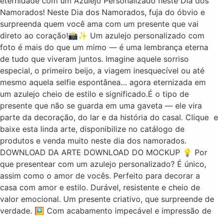
eternidade com um Azulejo Personalizado neste Dia dos
Namorados! Neste Dia dos Namorados, fuja do óbvio e
surpreenda quem você ama com um presente que vai
direto ao coração!📸✨ Um azulejo personalizado com
foto é mais do que um mimo — é uma lembrança eterna
de tudo que viveram juntos. Imagine aquele sorriso
especial, o primeiro beijo, a viagem inesquecível ou até
mesmo aquela selfie espontânea… agora eternizada em
um azulejo cheio de estilo e significado.É o tipo de
presente que não se guarda em uma gaveta — ele vira
parte da decoração, do lar e da história do casal. Clique e
baixe esta linda arte, disponibilize no catálogo de
produtos e venda muito neste dia dos namorados.
DOWNLOAD DA ARTE DOWNLOAD DO MOCKUP 💡 Por
que presentear com um azulejo personalizado? É único,
assim como o amor de vocês. Perfeito para decorar a
casa com amor e estilo. Durável, resistente e cheio de
valor emocional. Um presente criativo, que surpreende de
verdade. 🖼️ Com acabamento impecável e impressão de