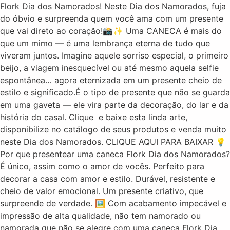
Flork Dia dos Namorados! Neste Dia dos Namorados, fuja
do óbvio e surpreenda quem você ama com um presente
que vai direto ao coração!📸✨ Uma CANECA é mais do
que um mimo — é uma lembrança eterna de tudo que
viveram juntos. Imagine aquele sorriso especial, o primeiro
beijo, a viagem inesquecível ou até mesmo aquela selfie
espontânea… agora eternizada em um presente cheio de
estilo e significado.É o tipo de presente que não se guarda
em uma gaveta — ele vira parte da decoração, do lar e da
história do casal. Clique e baixe esta linda arte,
disponibilize no catálogo de seus produtos e venda muito
neste Dia dos Namorados. CLIQUE AQUI PARA BAIXAR 💡
Por que presentear uma caneca Flork Dia dos Namorados?
É único, assim como o amor de vocês. Perfeito para
decorar a casa com amor e estilo. Durável, resistente e
cheio de valor emocional. Um presente criativo, que
surpreende de verdade. 🖼️ Com acabamento impecável e
impressão de alta qualidade, não tem namorado ou
namorada que não se alegre com uma caneca Flork Dia