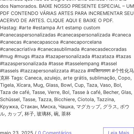
dos Namorados. BAIXE NOSSO PRESENTE ESPECIAL – UM
PDF CONTENDO VÁRIAS ARTES PARA INCREMENTAR SEU
ACERVO DE ARTES. CLIQUE AQUI E BAIXE O PDF.
Hastag: #arte #estampa Art estamp custom
#canecaspersonalizadas #canecaspersonalizada #caneca
#canecas #canecapascoa #canecaporcelana
#canecacriativa #canecasublimada #canecasdecoradas
#mug #mugs #taza #tazapersonalizada #tazataza #tazas
#tazaspersonalizada #tasse #tasselempang #tassel
#tassels #tazzapersonalizzata #tazza #व्यक्तिगतमग #个性化马
克杯 Tags: Caneca, azulejo, arte grátis, sublimação, Copo,
Tigela, Xícara, Mug, Glass, Bowl, Cup, Taza, Vaso, Bol,
Taza de café, Tasse, Verre, Bol, Tasse à café, Becher, Glas,
Schüssel, Tasse, Tazza, Bicchiere, Ciotola, Tazzina,
Кружка, Стакан, Миска, Чашка, マグカップ, グラス, ボウ
ル, カップ, 杯子, 玻璃杯, 碗, 茶杯
maio 23, 2025
/
0 Comentários
Leia Mais