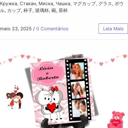
Кружка, Стакан, Миска, Чашка, マグカップ, グラス, ボウ
ル, カップ, 杯子, 玻璃杯, 碗, 茶杯
maio 23, 2025
/
0 Comentários
Leia Mais