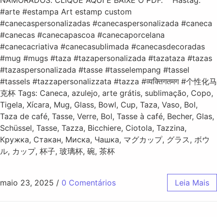
NAMORADOS. CLIQUE AQUI E BAIXE O PDF. Hastag:
#arte #estampa Art estamp custom
#canecaspersonalizadas #canecaspersonalizada #caneca
#canecas #canecapascoa #canecaporcelana
#canecacriativa #canecasublimada #canecasdecoradas
#mug #mugs #taza #tazapersonalizada #tazataza #tazas
#tazaspersonalizada #tasse #tasselempang #tassel
#tassels #tazzapersonalizzata #tazza #व्यक्तिगतमग #个性化马
克杯 Tags: Caneca, azulejo, arte grátis, sublimação, Copo,
Tigela, Xícara, Mug, Glass, Bowl, Cup, Taza, Vaso, Bol,
Taza de café, Tasse, Verre, Bol, Tasse à café, Becher, Glas,
Schüssel, Tasse, Tazza, Bicchiere, Ciotola, Tazzina,
Кружка, Стакан, Миска, Чашка, マグカップ, グラス, ボウ
ル, カップ, 杯子, 玻璃杯, 碗, 茶杯
maio 23, 2025
/
0 Comentários
Leia Mais